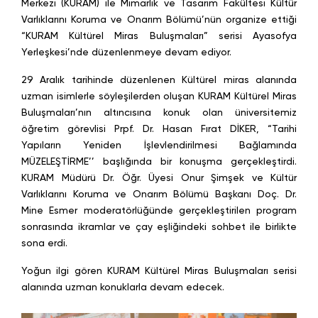
Merkezi (KURAM) ile Mimarlık ve Tasarım Fakültesi Kültür
Varlıklarını Koruma ve Onarım Bölümü’nün organize ettiği
“KURAM Kültürel Miras Buluşmaları” serisi Ayasofya
Yerleşkesi’nde düzenlenmeye devam ediyor.
29 Aralık tarihinde düzenlenen Kültürel miras alanında
uzman isimlerle söyleşilerden oluşan KURAM Kültürel Miras
Buluşmaları’nın altıncısına konuk olan üniversitemiz
öğretim görevlisi Prpf. Dr. Hasan Fırat DİKER, “Tarihi
Yapıların Yeniden İşlevlendirilmesi Bağlamında
MÜZELEŞTİRME’’ başlığında bir konuşma gerçekleştirdi.
KURAM Müdürü Dr. Öğr. Üyesi Onur Şimşek ve Kültür
Varlıklarını Koruma ve Onarım Bölümü Başkanı Doç. Dr.
Mine Esmer moderatörlüğünde gerçekleştirilen program
sonrasında ikramlar ve çay eşliğindeki sohbet ile birlikte
sona erdi.
Yoğun ilgi gören KURAM Kültürel Miras Buluşmaları serisi
alanında uzman konuklarla devam edecek.