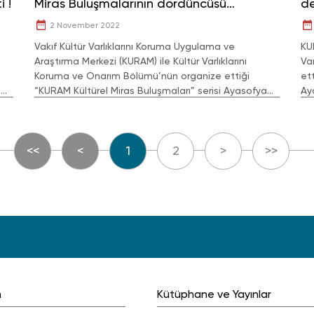
i !
Miras Buluşmalarının dördüncüsü
d
gerçekleşti !
2 November 2022
Vakıf Kültür Varlıklarını Koruma Uygulama ve
KU
Araştırma Merkezi (KURAM) ile Kültür Varlıklarını
Va
Koruma ve Onarım Bölümü’nün organize ettiği
et
a
“KURAM Kültürel Miras Buluşmaları” serisi Ayasofya
Ay
Yerleşkesi’nde düzenlenmeye devam ediyor.
edi
<<
<
1
2
>
>>
m
Kütüphane ve Yayınlar