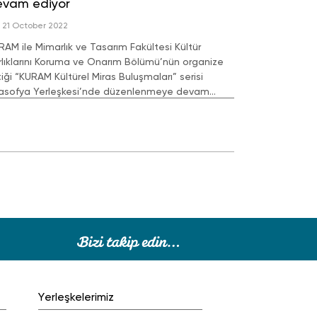
evam ediyor
21 October 2022
RAM ile Mimarlık ve Tasarım Fakültesi Kültür
rlıklarını Koruma ve Onarım Bölümü’nün organize
tiği “KURAM Kültürel Miras Buluşmaları” serisi
asofya Yerleşkesi’nde düzenlenmeye devam
yor.
Yerleşkelerimiz