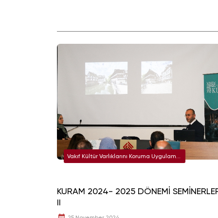
Vakıf Kültür Varlıklarını Koruma Uygulama
ve Araştırma Merkezi (KURAM)
KURAM 2024- 2025 DÖNEMİ SEMİNERLER
II
25 November 2024