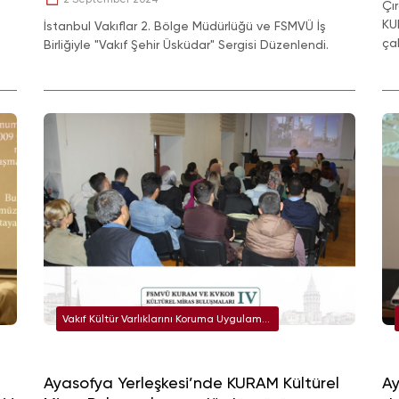
Çı
KU
İstanbul Vakıflar 2. Bölge Müdürlüğü ve FSMVÜ İş
çal
Birliğiyle "Vakıf Şehir Üsküdar" Sergisi Düzenlendi.
Vakıf Kültür Varlıklarını Koruma Uygulama
ve Araştırma Merkezi (KURAM)
l
Ayasofya Yerleşkesi’nde KURAM Kültürel
Ay