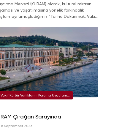
aştırma Merkezi (KURAM) olarak, kültürel mirasın
şaması ve yaşatılmasına yönelik farkındalık
uşturmayı amaçladığımız “Tarihe Dokunmak: Vakıf
tür Varlıklarını Koruma ve Onarım Semineri” başlıklı
miner
Vakıf Kültür Varlıklarını Koruma Uygulama
ve Araştırma Merkezi (KURAM)
URAM Çırağan Sarayında
8 September 2023