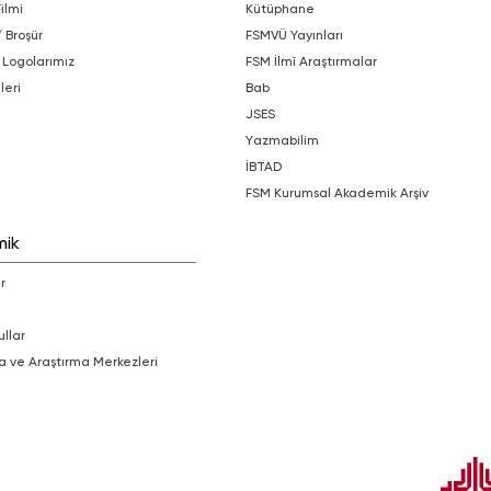
Filmi
Kütüphane
/ Broşür
FSMVÜ Yayınları
 Logolarımız
FSM İlmî Araştırmalar
leri
bab
JSES
Yazmabilim
İBTAD
FSM Kurumsal Akademik Arşiv
mik
r
ullar
a ve Araştırma Merkezleri