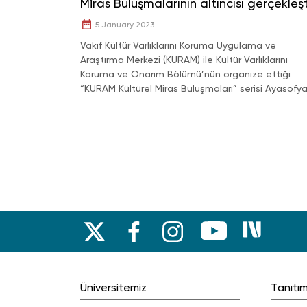
Miras Buluşmalarının altıncısı gerçekleşt
5 January 2023
Vakıf Kültür Varlıklarını Koruma Uygulama ve
Araştırma Merkezi (KURAM) ile Kültür Varlıklarını
Koruma ve Onarım Bölümü’nün organize ettiği
“KURAM Kültürel Miras Buluşmaları” serisi Ayasofy
Yerleşkesi’nde düzenlenmeye devam ediyor.
Üniversitemiz
Tanıtı