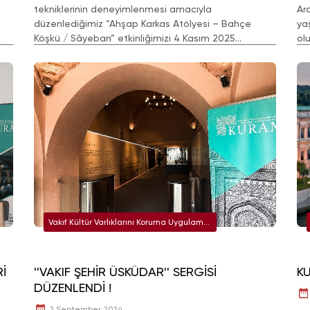
tekniklerinin deneyimlenmesi amacıyla
Ar
düzenlediğimiz “Ahşap Karkas Atölyesi – Bahçe
ya
Köşkü / Sâyeban” etkinliğimizi 4 Kasım 2025
ol
tarihinde gerçekleştirdik.
Kül
se
Vakıf Kültür Varlıklarını Koruma Uygulama
ve Araştırma Merkezi (KURAM)
İ
''VAKIF ŞEHİR ÜSKÜDAR'' SERGİSİ
K
DÜZENLENDİ !
2 September 2024