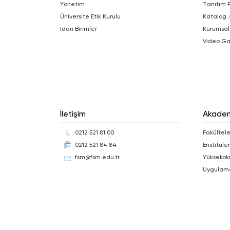
Yönetim
Tanıtım 
Üniversite Etik Kurulu
Katalog 
İdari Birimler
Kurumsal
Video Ga
İletişim
Akade
0212 521 81 00
Fakültele
0212 521 84 84
Enstitüler
fsm@fsm.edu.tr
Yüksekok
Uygulam