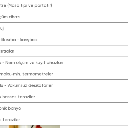
tre (Masa tipi ve portatif)
ölçüm cihazı
füj
ik ısıtıcı - karıştırıcı
ısıtıcılar
lık - Nem ölçüm ve kayıt cihazları
al maks.-min. termometreler
lu - Vakumsuz desikatörler
tik hassas teraziler
sonik banyo
s teraziler