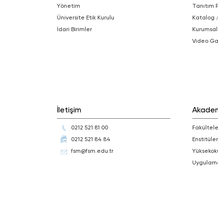
Yönetim
Tanıtım 
Üniversite Etik Kurulu
Katalog 
İdari Birimler
Kurumsal
Video Ga
İletişim
Akade
0212 521 81 00
Fakültele
0212 521 84 84
Enstitüler
fsm@fsm.edu.tr
Yüksekok
Uygulam