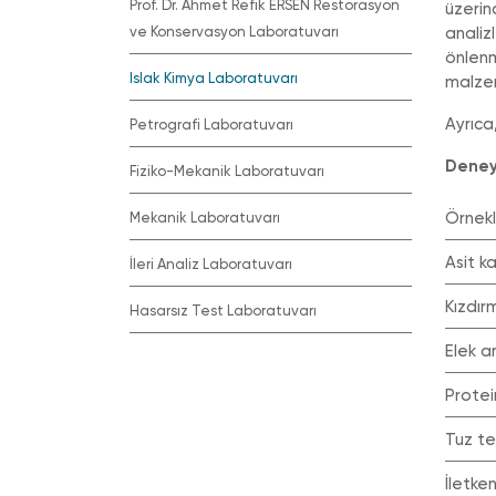
Prof. Dr. Ahmet Refik ERSEN Restorasyon
üzerin
ve Konservasyon Laboratuvarı
analiz
önlenm
Islak Kimya Laboratuvarı
malzem
Ayrıca
Petrografi Laboratuvarı
Deney 
Fiziko-Mekanik Laboratuvarı
Örne
Mekanik Laboratuvarı
Asit 
İleri Analiz Laboratuvarı
Kızdı
Hasarsız Test Laboratuvarı
Elek a
Prote
Tuz t
İletke