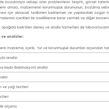
de bozulmaya sebep olan problemlerin tespiti, görsel tanım
lerin amacı, malzemenin korunmuşluk durumunun, bozulma sebepl
esi için alınacak tedbirleri belirlemek ve yapılardaki özgün 
elerinin içerikleri ile özelliklerine karar vermek ve diğer konserva
, aşağıda belirtilen deney ve analiz hizmetleri de laboratuvarı
ve analizler:
klerin malzeme, içerik, tür ve korunmuşluk durumları açısından t
kaybı analizi
rma kaybı (kalsinasyon) analizi
nalizi
in ve yağ testleri
estleri
nlik ölçümü