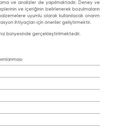
lama ve analizler de yapılmaktadır. Deney ve
erinin ve içeriğinin belirlenerek bozulmaların
malzemelere uyumlu olarak kullanılacak onarım
syon ihtiyaçları için öneriler geliştirmektir.
mız bünyesinde gerçekleştirilmektedir.
anımlanması