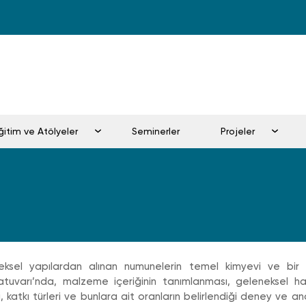
Eğitim ve Atölyeler
Seminerler
Projeler
ksel yapılardan alınan numunelerin temel kimyevi ve bir kıs
tuvarı’nda, malzeme içeriğinin tanımlanması, geleneksel ha
ri, katkı türleri ve bunlara ait oranların belirlendiği deney ve a