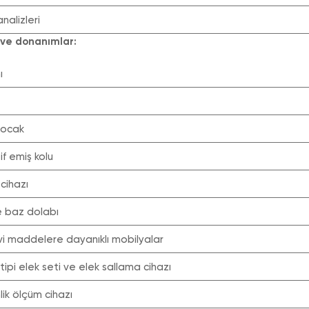
analizleri
 ve donanımlar:
ı
 ocak
tif emiş kolu
 cihazı
ve baz dolabı
vi maddelere dayanıklı mobilyalar
 tipi elek seti ve elek sallama cihazı
nlik ölçüm cihazı