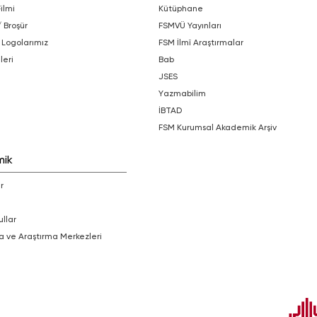
Filmi
Kütüphane
/ Broşür
FSMVÜ Yayınları
 Logolarımız
FSM İlmî Araştırmalar
leri
bab
JSES
Yazmabilim
İBTAD
FSM Kurumsal Akademik Arşiv
mik
r
ullar
a ve Araştırma Merkezleri