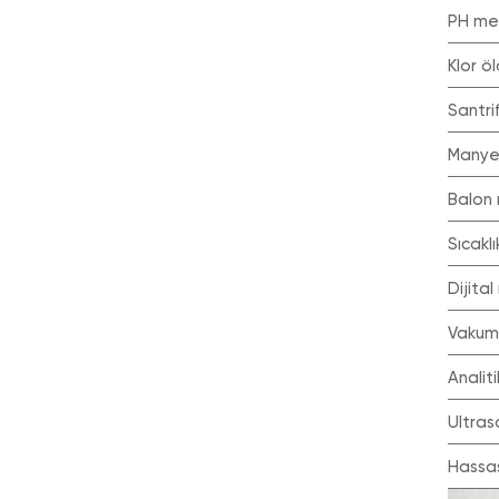
pH me
Klor 
Santri
Manyet
Balon 
Sıcak
Dijit
Vakum
Anali
Ultra
Hassa