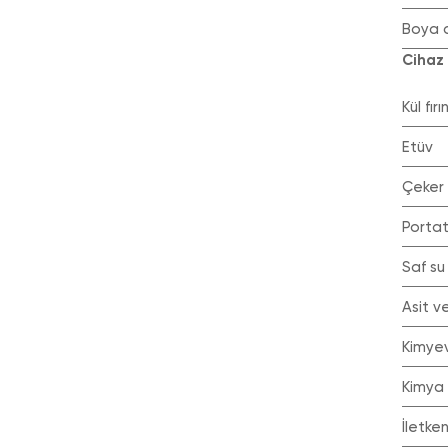
Boya 
Cihaz
Kül fırın
Etüv
Çeker
Porta
Saf su
Asit 
Kimye
Kimya
İletke