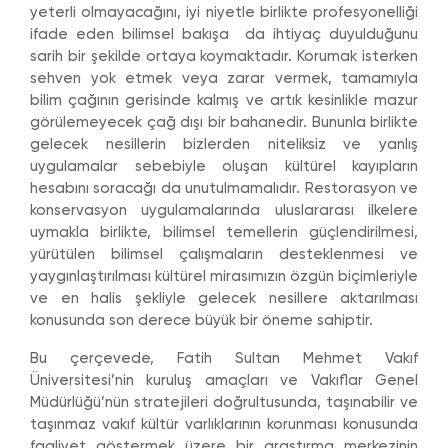
yeterli olmayacağını, iyi niyetle birlikte profesyonelliği
ifade eden bilimsel bakışa da ihtiyaç duyulduğunu
sarih bir şekilde ortaya koymaktadır. Korumak isterken
sehven yok etmek veya zarar vermek, tamamıyla
bilim çağının gerisinde kalmış ve artık kesinlikle mazur
görülemeyecek çağ dışı bir bahanedir. Bununla birlikte
gelecek nesillerin bizlerden niteliksiz ve yanlış
uygulamalar sebebiyle oluşan kültürel kayıpların
hesabını soracağı da unutulmamalıdır. Restorasyon ve
konservasyon uygulamalarında uluslararası ilkelere
uymakla birlikte, bilimsel temellerin güçlendirilmesi,
yürütülen bilimsel çalışmaların desteklenmesi ve
yaygınlaştırılması kültürel mirasımızın özgün biçimleriyle
ve en halis şekliyle gelecek nesillere aktarılması
konusunda son derece büyük bir öneme sahiptir.
Bu çerçevede, Fatih Sultan Mehmet Vakıf
Üniversitesi’nin kuruluş amaçları ve Vakıflar Genel
Müdürlüğü’nün stratejileri doğrultusunda, taşınabilir ve
taşınmaz vakıf kültür varlıklarının korunması konusunda
faaliyet göstermek üzere bir araştırma merkezinin